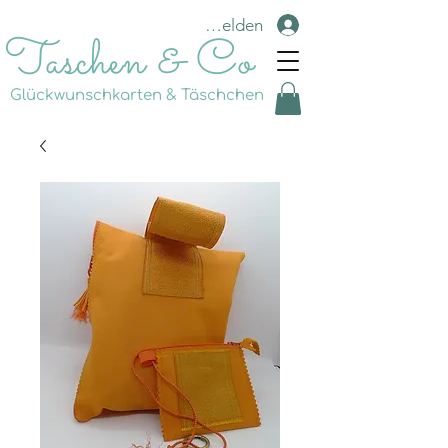
Anmelden
Taschen & Co
Glückwunschkarten & Täschchen