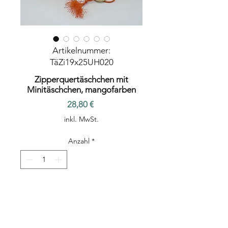
Artikelnummer:
TäZi19x25UH020
Zipperquertäschchen mit
Minitäschchen, mangofarben
Preis
28,80 €
inkl. MwSt.
Anzahl
*
In den Warenkorb
Täschchen mit querliegendem