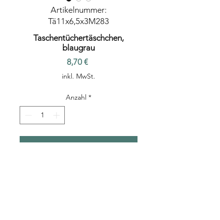
Artikelnummer:
Tä11x6,5x3M283
Taschentüchertäschchen,
blaugrau
Preis
8,70 €
inkl. MwSt.
Anzahl
*
In den Warenkorb
Taschentüchertasche (TaTüTa),
11x6,5x3 cm, Mischgewebe blaugrau
mit Einstickung, Einzelanfertigung
1 Packung Taschentücher ist