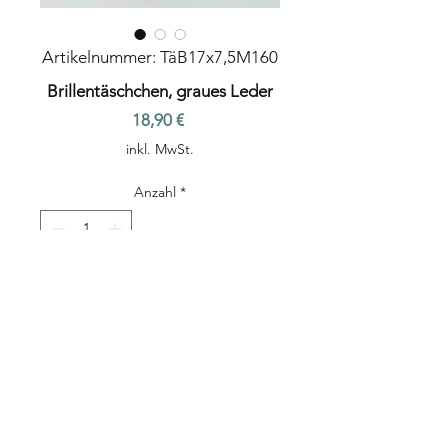
Artikelnummer: TäB17x7,5M160
Brillentäschchen, graues Leder
Preis
18,90 €
inkl. MwSt.
Anzahl
*
In den Warenkorb
Brillenetui L+S, graues Leder mit
Kreismuster und dunkelgrauem
Innenfutter
(Außen Leder, Innen
Softshell), Innenmaß 6,5 x 15,5 cm,